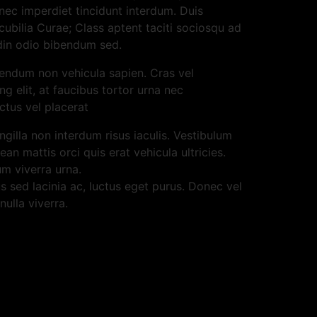
Donec imperdiet tincidunt interdum. Duis
cubilia Curae; Class aptent taciti sociosqu ad
tudin odio bibendum sed.
ibendum non vehicula sapien. Cras vel
g elit, at faucibus tortor urna nec
ctus vel placerat
illa non interdum risus iaculis. Vestibulum
an mattis orci quis erat vehicula ultricies.
um viverra urna.
us sed lacinia ac, luctus eget purus. Donec vel
nulla viverra.