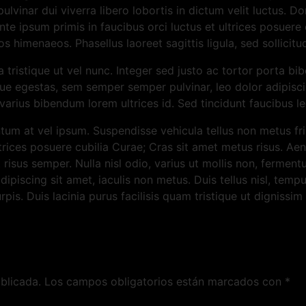
pulvinar dui viverra libero lobortis in dictum velit luctus. 
e ipsum primis in faucibus orci luctus et ultrices posuere 
os himenaeos. Phasellus laoreet sagittis ligula, sed sollici
 tristique ut vel nunc. Integer sed justo ac tortor porta b
que egestas, sem semper semper pulvinar, leo dolor adipiscin
arius bibendum lorem ultrices id. Sed tincidunt faucibus le
m at vel ipsum. Suspendisse vehicula tellus non metus fring
trices posuere cubilia Curae; Cras sit amet metus risus. Aene
 risus semper. Nulla nisl odio, varius ut mollis non, ferment
adipiscing sit amet, iaculis non metus. Duis tellus nisl, temp
is. Duis lacinia purus facilisis quam tristique ut dignissim 
blicada.
Los campos obligatorios están marcados con
*