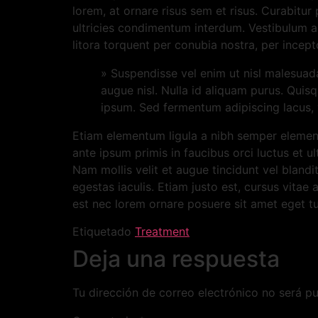
lorem, at ornare risus sem et risus. Curabitur 
ultricies condimentum interdum. Vestibulum ant
litora torquent per conubia nostra, per incept
» Suspendisse vel enim ut nisl malesuada
augue nisl. Nulla id aliquam purus. Quis
ipsum. Sed fermentum adipiscing lacus, v
Etiam elementum ligula a nibh semper elementu
ante ipsum primis in faucibus orci luctus et ul
Nam mollis velit et augue tincidunt vel blandit
egestas iaculis. Etiam justo est, cursus vitae 
est nec lorem ornare posuere sit amet eget turp
Etiquetado
Treatment
Deja una respuesta
Tu dirección de correo electrónico no será pu