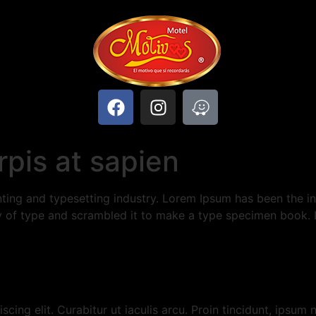
rpis at sapien
ting and typesetting industry. Lorem Ipsum has been the i
 of type and scrambled it to make a type specimen book. It
cing elit. Curabitur ut iaculis arcu. Proin tincidunt, ipsu